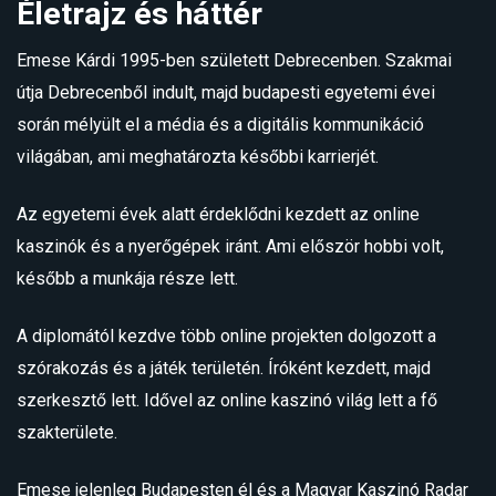
Életrajz és háttér
Emese Kárdi 1995-ben született Debrecenben. Szakmai
útja Debrecenből indult, majd budapesti egyetemi évei
során mélyült el a média és a digitális kommunikáció
világában, ami meghatározta későbbi karrierjét.
Az egyetemi évek alatt érdeklődni kezdett az online
kaszinók és a nyerőgépek iránt. Ami először hobbi volt,
később a munkája része lett.
A diplomától kezdve több online projekten dolgozott a
szórakozás és a játék területén. Íróként kezdett, majd
szerkesztő lett. Idővel az online kaszinó világ lett a fő
szakterülete.
Emese jelenleg Budapesten él és a Magyar Kaszinó Radar