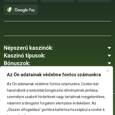
Népszerű kaszinók:
Kaszinó típusok:
Bónuszok:
Az Ön adatainak védelme fontos számunkra
Az Ön adatainak védelme fontos számunkra. Cookie-kat
használunk a weboldal böngészési élményének javítása,
személyre szabott hirdetések vagy tartalmak megjelenítése,
valamint a látogatói forgalom elemzése érdekében. Az
A Magyar Kaszinó Radar projekt nem ösztönöz szerencsejátékra.
Kizárólag analitikai adatokat tartalmazó információs platformot biztosítunk.
„Összes elfogadása” gombra kattintva hozzájárul a cookie-k
Az oldal kizárólag 18 év feletti személyek számára készült.