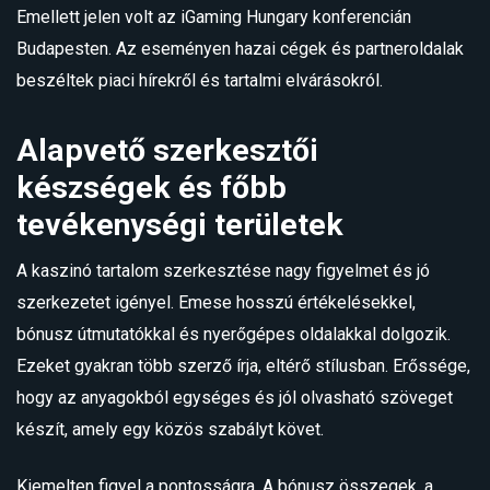
Emellett jelen volt az iGaming Hungary konferencián
Budapesten. Az eseményen hazai cégek és partneroldalak
beszéltek piaci hírekről és tartalmi elvárásokról.
Alapvető szerkesztői
készségek és főbb
tevékenységi területek
A kaszinó tartalom szerkesztése nagy figyelmet és jó
szerkezetet igényel. Emese hosszú értékelésekkel,
bónusz útmutatókkal és nyerőgépes oldalakkal dolgozik.
Ezeket gyakran több szerző írja, eltérő stílusban. Erőssége,
hogy az anyagokból egységes és jól olvasható szöveget
készít, amely egy közös szabályt követ.
Kiemelten figyel a pontosságra. A bónusz összegek, a