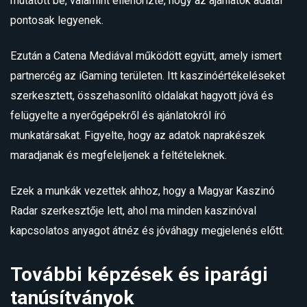
mutatott be, valamint ellenőrizte, hogy az ajánlatok adatai
pontosak legyenek.
Ezután a Catena Mediával működött együtt, amely ismert
partnercég az iGaming területen. Itt kaszinóértékeléseket
szerkesztett, összehasonlító oldalakat hagyott jóvá és
felügyelte a nyerőgépekről és ajánlatokról író
munkatársakat. Figyelte, hogy az adatok naprakészek
maradjanak és megfeleljenek a feltételeknek.
Ezek a munkák vezettek ahhoz, hogy a Magyar Kaszinó
Radar szerkesztője lett, ahol ma minden kaszinóval
kapcsolatos anyagot átnéz és jóváhagy megjelenés előtt.
További képzések és iparági
tanúsítványok