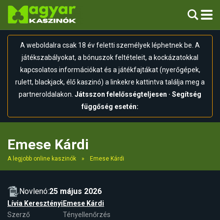
A weboldalra csak 18 év feletti személyek léphetnek be. A
játékszabályokat, a bónuszok feltételeit, a kockázatokkal
kapcsolatos információkat és a játékfajtákat (nyerőgépek,
rulett, blackjack, élő kaszinó) a linkekre kattintva találja meg a
partneroldalakon.
Játsszon felelősségteljesen · Segítség
függőség esetén:
Emese Kárdi
A legjobb online kaszinók
»
Emese Kárdi
Novlenó:
25 május 2026
Lívia Keresztényi
Emese Kárdi
Szerző
Tényellenőrzés