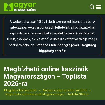
A weboldalra csak 18 év feletti személyek léphetnek be. A
játékszabályokat, a bónuszok feltételeit, a kockázatokkal
kapcsolatos információkat és a játékfajtákat (nyerőgépek,
rulett, blackjack, élő kaszinó) a linkekre kattintva találja meg a
partneroldalakon.
Játsszon felelősségteljesen · Segítség
függőség esetén:
Megbízható online kaszinók
Magyarországon – Toplista
2026-ra
A legjobb online kaszinók
»
Magyarország top online kaszinói
»
Megbízható online kaszinók Magyarországon – Toplista 2026-ra