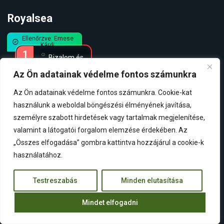
Royalsea
Ellenőrzve: Emese
Kárdi
1
Bizalom és
biztonság:
Az Ön adatainak védelme fontos számunkra
7,0
Az Ön adatainak védelme fontos számunkra. Cookie-kat
Játékok és
használunk a weboldal böngészési élményének javítása,
szoftverek:
7.0
/10
személyre szabott hirdetések vagy tartalmak megjelenítése,
7,0
valamint a látogatói forgalom elemzése érdekében. Az
Bónuszok:
„Összes elfogadása” gombra kattintva hozzájárul a cookie-k
7,0
használatához.
Támogatás:
7,0
Testreszabás
Minden elutasítása
Mindet elfogadni