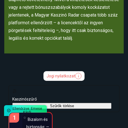
vagy a rejtett bónuszszabályok komoly kockázatot
jelentenek, a Magyar Kaszinó Radar csapata több száz
platformot ellenőrzött – a licencektől az ingyen
pörgetések feltételeiig –, hogy itt csak biztonságos,
legális és korrekt opciókat találj.
Jogi nyilatkozat
i
Kaszinószűrő
Szűrők törlése
Ellenőrzve: Emese
Kárdi
1
Bizalom és
biztonság:
—