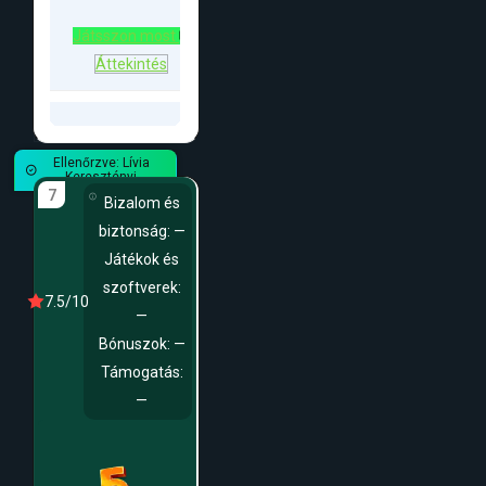
Játsszon most
Áttekintés
Ellenőrzve: Lívia
Keresztényi
7
Bizalom és
biztonság:
—
Játékok és
szoftverek:
7.5
/10
—
Bónuszok:
—
Támogatás:
—