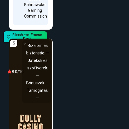
Kahnawake
Gaming
Commission
Ellenőrzve: Emese
Kárdi
5
Bizalom és
biztonság:
—
Játékok és
szoftverek:
8.0
/10
—
Bónuszok:
—
Támogatás:
—