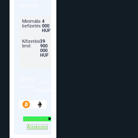
feltételek
Minimális
4
befizetés:
000
HUF
Kifizetési
39
Kifizetési
limit:
900
000
limit:
HUF
—
Fizetési
Összes
módok
megjelenítése
Játssz most
Áttekintés