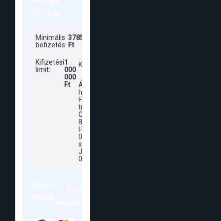
Pénzügyi
feltételek
Minimális
3785
befizetés:
Ft
Kifizetési
1
Kifizetési limit:
limit:
000
000
Ft
Általános felső
határ – 1 000 000
Ft
tranzakciónként
Crypto max. – 1
891 050 Ft
Havi limit – akár 8
000 000 Ft VIP
szinten
Jeton max. – 100
000 Ft
Fizetési
Összes
módok
megjelenítése