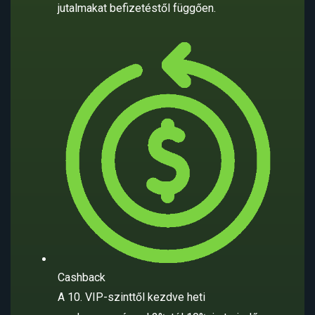
jutalmakat befizetéstől függően.
Cashback
A 10. VIP-szinttől kezdve heti