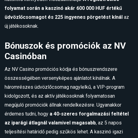
folyamat során a kaszinó akár 600 000 HUF értékű
üdvözlőcsomagot és 225 ingyenes pörgetést kínál
az
új játékosoknak.
Bónuszok és promóciók az NV
Casinóban
Az NV Casino promóciós kódja és bónuszrendszere
összességében versenyképes ajánlatot kínálnak. A
háromrészes üdvözlőcsomag nagylelkű, a VIP-program
kidolgozott, és az aktív játékosoknak folyamatosan
megújuló promóciók állnak rendelkezésre. Ugyanakkor
érdemes tudni, hogy
a 40-szeres forgalmazási feltétel
az iparági átlagnál valamivel magasabb
, az 5 napos
teljesítési határidő pedig szűkös lehet. A kaszinó igazi