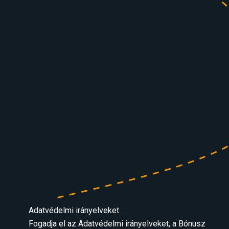
Adatvédelmi irányelveket
Fogadja el az Adatvédelmi irányelveket, a Bónusz