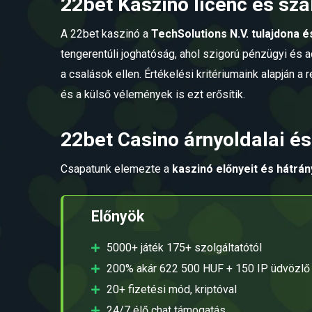
22bet Kaszinó licenc és sz
A 22bet kaszinó a
TechSolutions N.V. tulajdona 
tengerentúli joghatóság, ahol szigorú pénzügyi és 
a csalások ellen. Értékelési kritériumaink alapján 
és a külső vélemények is ezt erősítik.
22bet Casino árnyoldalai és
Csapatunk elemezte a
kaszinó előnyeit és hátrán
Előnyök
5000+ játék 175+ szolgáltatótól
200% akár 622 500 HUF + 150 IP üdvözl
20+ fizetési mód, kriptóval
24/7 élő chat támogatás