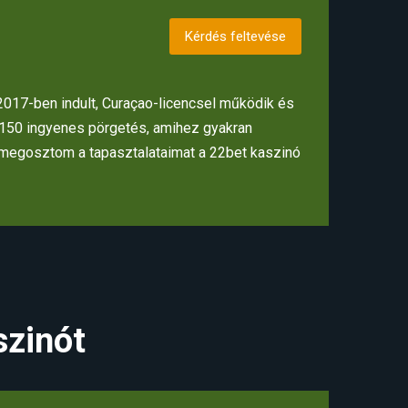
Kérdés feltevése
017-ben indult, Curaçao-licencsel működik és
+ 150 ingyenes pörgetés, amihez gyakran
t megosztom a tapasztalataimat a 22bet kaszinó
szinót