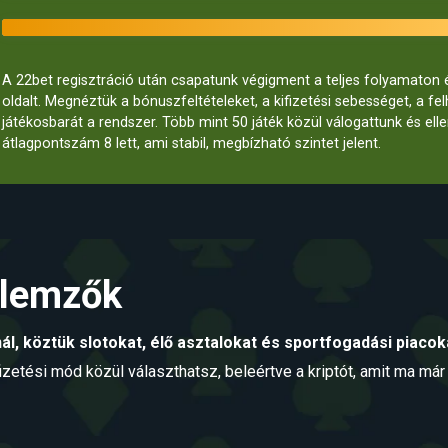
A 22bet regisztráció után csapatunk végigment a teljes folyamaton 
oldalt. Megnéztük a bónuszfeltételeket, a kifizetési sebességet, a f
játékosbarát a rendszer. Több mint 50 játék közül válogattunk és elle
átlagpontszám 8 lett, ami stabil, megbízható szintet jelent.
llemzők
nál, köztük slotokat, élő asztalokat és sportfogadási piacok
izetési mód közül választhatsz, beleértve a kriptót, amit ma már