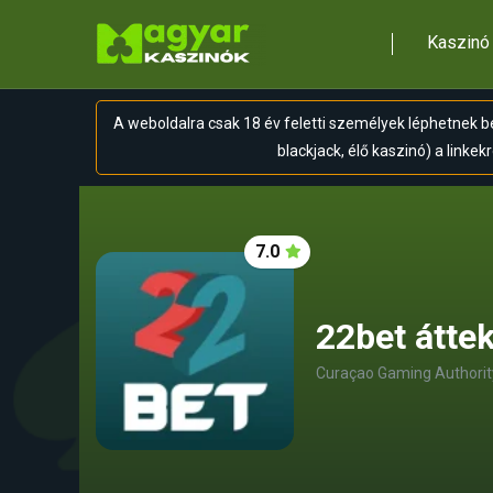
Kaszinó
A weboldalra csak 18 év feletti személyek léphetnek be
blackjack, élő kaszinó) a linkek
7.0
22bet átte
Curaçao Gaming Authorit